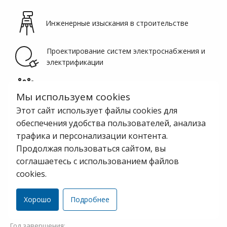
Инженерные изыскания в строительстве
Проектирование систем электроснабжения и
электрификации
Разработка и внедрение систем ЖАТ и связи
Мы используем cookies
Этот сайт использует файлы cookies для
Проектирование объектов промышленного и
обеспечения удобства пользователей, анализа
гражданского строительства
трафика и персонализации контента.
Продолжая пользоваться сайтом, вы
Проектирование инженерного оборудования,
сетей и систем
соглашаетесь с использованием файлов
cookies.
Статус проекта:
Хорошо
Подробнее
Завершенный
Год завершения: