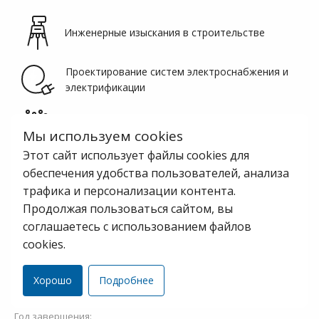
Инженерные изыскания в строительстве
Проектирование систем электроснабжения и
электрификации
Разработка и внедрение систем ЖАТ и связи
Мы используем cookies
Этот сайт использует файлы cookies для
Проектирование объектов промышленного и
обеспечения удобства пользователей, анализа
гражданского строительства
трафика и персонализации контента.
Продолжая пользоваться сайтом, вы
Разработка нормативно-технической
документации и ПО
соглашаетесь с использованием файлов
cookies.
Статус проекта:
Хорошо
Подробнее
Завершенный
Год завершения: