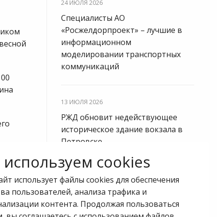
24 ИЮЛЯ 2026
Специалисты АО
«Росжелдорпроект» – лучшие в
щиком
информационном
 весной
моделировании транспортных
коммуникаций
100
нина
13 ИЮЛЯ 2026
РЖД обновит недействующее
его
историческое здание вокзала в
Петровске
используем cookies
ное
туре и
24 МАРТА 2026
айт использует файлы cookies для обеспечения
ва пользователей, анализа трафика и
Команда «Росжелдорпроекта» –
мы и
нализации контента. Продолжая пользоваться
чемпионы Кубка РСПМ по
верного
м, вы соглашаетесь с использованием файлов
классическому волейболу 2026