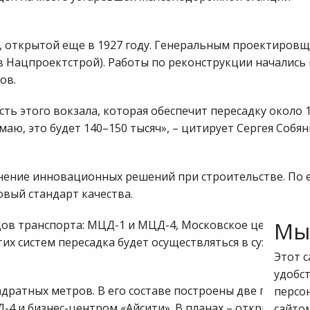
, открытой еще в 1927 году. Генеральным проектиров
в Нацпроектстрой). Работы по реконструкции начались
ов.
ть этого вокзала, которая обеспечит пересадку около 
маю, это будет 140–150 тысяч», – цитирует Сергея Собя
нение инновационных решений при строительстве. По 
овый стандарт качества.
Мы 
дов транспорта: МЦД-1 и МЦД-4, Московское централь
их систем пересадка будет осуществляться в сухом кон
Этот с
удобст
дратных метров. В его составе построены две платфор
персо
4 и бизнес-центром «Айсити». В планах – открытие се
сайто