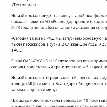
«Тестовская».
Новый вокзал придет на смену старой платформе
вокзала является АО «Росжелдорпроект» (входит 
2023 года и велись без остановки движения поезд
«Сегодня вместе с РЖД мы запускаем основную час
тысяч пассажиров в сутки. В ближайшие годы, я ду
ТАСС.
Глава ОАО «РЖД» Олег Белозеров отметил приме
словам, современный транспортный хаб задает н
Новый вокзал интегрировал в себе несколько ви
кольцо (МЦК) и метро. Благодаря объединению эт
занимать до пяти минут.
Площадь нового вокзала превышает 10 тысяч ква
южный вестибюль, соединенный со станцией МЦД-